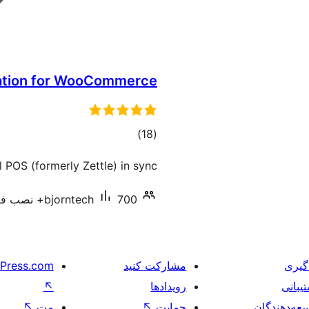
ration for WooCommerce
مجموع
)
(18
امتیازها
S (formerly Zettle) in sync.
700+ نصب فعال
bjorntech
گیری
مشارکت کنید
Press.com
یبانی
رویدادها
↖
عه‌دهندگان
حمایت
↖
مت
↖