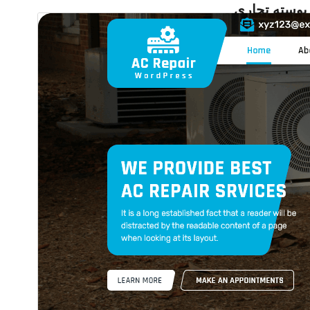
پوسته تجاری
این پوسته رایگان است اما ارتقا یا پشتیبانی تجاری مالی
اضافی را ارائه می‌دهد.
پیش‌نمایش
دانلود
نگارش
3.2.3
آخرین به‌روزرسانی
9 جولای 2026
نصب‌های فعال
100+
نگارش وردپرس
6.1
نگارش PHP
7.2
صفحه اصلی پوسته