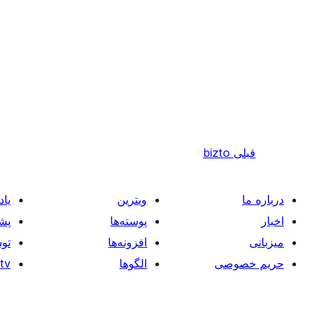
قبلی
bizto
درباره ما
ویترین
یاد
اخبار
پوسته‌ها
پشت
میزبانی
افزونه‌ها
توس
حریم خصوصی
الگوها
tv