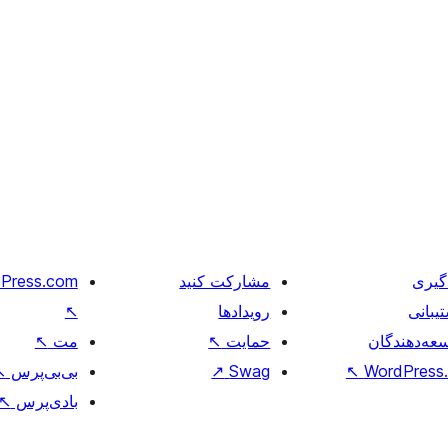
گیری
مشارکت کنید
Press.com
یبانی
رویدادها
↖
عه‌دهندگان
حمایت
↖
مت
↖
WordPress.
↖
Swag
↗
بی‌بی‌پرس
↖
بادی‌پرس
↖