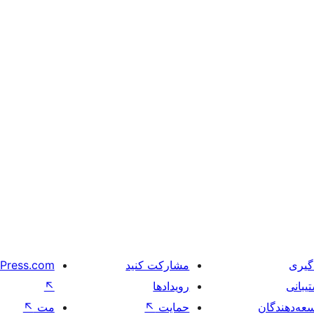
گیری
مشارکت کنید
Press.com
یبانی
رویدادها
↖
عه‌دهندگان
حمایت
↖
مت
↖