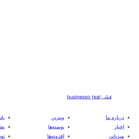
قبلی
businesso teal
درباره ما
ویترین
یاد
اخبار
پوسته‌ها
پشت
میزبانی
افزونه‌ها
توس