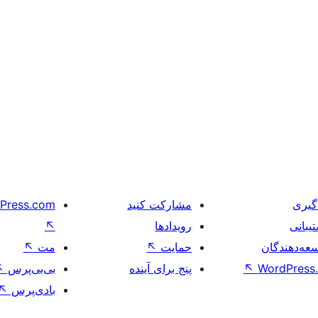
گیری
مشارکت کنید
Press.com
یبانی
رویدادها
↖
عه‌دهندگان
حمایت
↖
مت
↖
WordPress.
↖
پنج برای آینده
بی‌بی‌پرس
↖
بادی‌پرس
↖