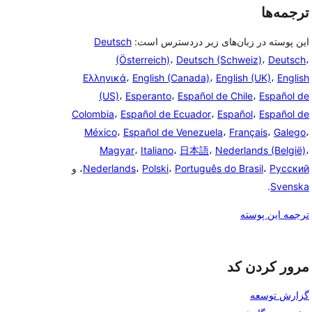
ترجمه‌ها
این پوسته در زبان‌های زیر دردسترس است:
Deutsch
(Österreich)
،
Deutsch (Schweiz)
،
Deutsch
،
Ελληνικά
،
English (Canada)
،
English (UK)
،
English
(US)
،
Esperanto
،
Español de Chile
،
Español de
Colombia
،
Español de Ecuador
،
Español
،
Español de
México
،
Español de Venezuela
،
Français
،
Galego
،
Magyar
،
Italiano
،
日本語
،
Nederlands (België)
،
Русский
،
Português do Brasil
،
Polski
،
Nederlands
، و
.
Svenska
ترجمه این پوسته
مرور کردن کد
گزارش توسعه