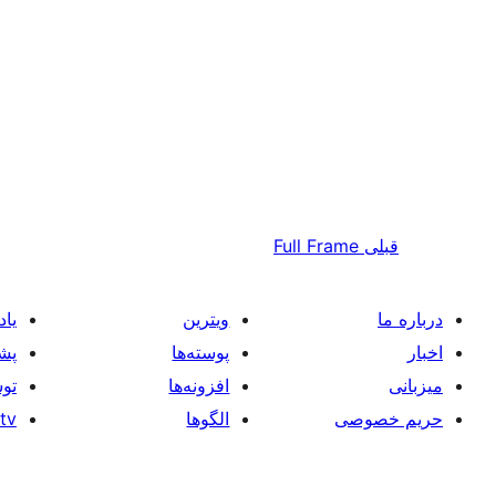
قبلی
Full Frame
درباره ما
ویترین
یاد
اخبار
پوسته‌ها
پشت
میزبانی
افزونه‌ها
توس
حریم خصوصی
الگوها
tv