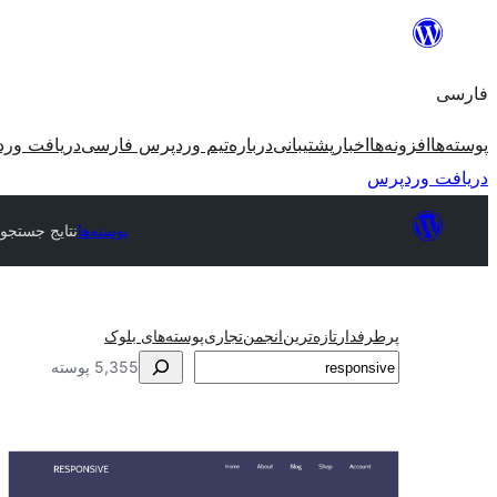
رفتن
به
فارسی
محتوا
پوسته‌ها
افزونه‌ها
اخبار
پشتیبانی
درباره
تیم وردپرس فارسی
دریافت ور
دریافت وردپرس
پوسته‌ها
نتایج جستجو
پرطرفدار
تازه‌ترین
انجمن
تجاری
پوسته‌های بلوک
جستجو
5,355 پوسته
نتایج
جستجو