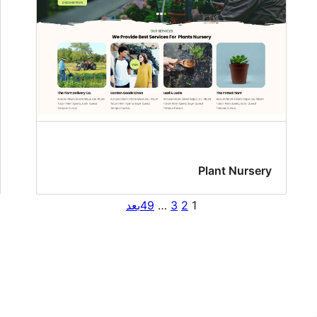
Plant Nursery
1
2
3
…
49
بعد