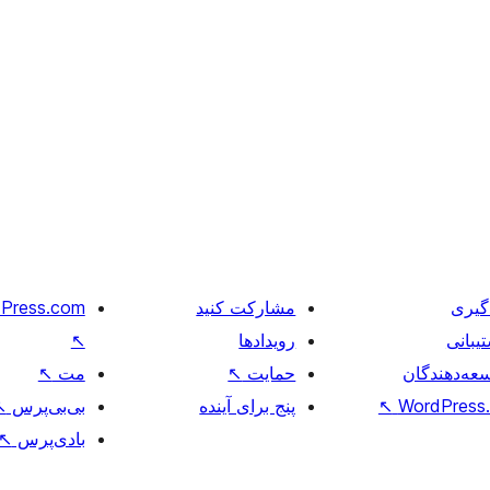
گیری
مشارکت کنید
Press.com
یبانی
رویدادها
↖
عه‌دهندگان
حمایت
↖
مت
↖
WordPress.
↖
پنج برای آینده
بی‌بی‌پرس
↖
بادی‌پرس
↖