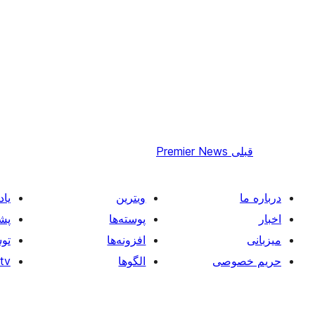
قبلی
Premier News
درباره ما
ویترین
یاد
اخبار
پوسته‌ها
پشت
میزبانی
افزونه‌ها
توس
حریم خصوصی
الگوها
tv