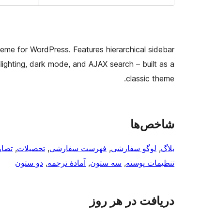
eme for WordPress. Features hierarchical sidebar
lighting, dark mode, and AJAX search – built as a
classic theme.
شاخص‌ها
بلاگ
, 
لوگو سفارشی
, 
فهرست سفارشی
, 
تحصیلات
, 
تصا
تنظیمات پوسته
, 
سه ستون
, 
آمادهٔ ترجمه
, 
دو ستون
دریافت در هر روز