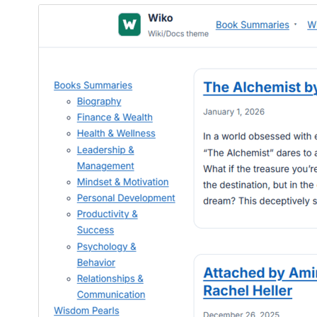
پیش‌نمایش
دانلود
نگارش
1.0.2
آخرین به‌روزرسانی
17 می 2026
نصب‌های فعال
60+
نگارش وردپرس
6.5
نگارش PHP
7.4
صفحه اصلی پوسته