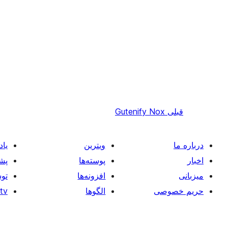
قبلی
Gutenify Nox
درباره ما
ویترین
یاد
اخبار
پوسته‌ها
پشت
میزبانی
افزونه‌ها
توس
حریم خصوصی
الگوها
tv