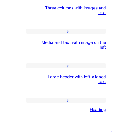
Three
Three columns with imag
columns
with
images
Media
and
Media and text with image 
and
text
text
with
Large
image
Large header with left-a
header
on
with
the
left-
left
Heading
aligned
He
text