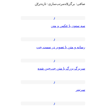
برگزیده
مرتب‌سازی: تازه‌ترین
گوها:
سه
ون با عکس و متن
ستون
ژه
با
عکس
رسانه
و متن با تصویر در سمت چپ
و
و
متن
متن
با
سربرگ
بزرگ با متن چپ‌چین شده
تصویر
بزرگ
در
با
سمت
متن
سرتیتر
چپ
چپ‌چین
شده