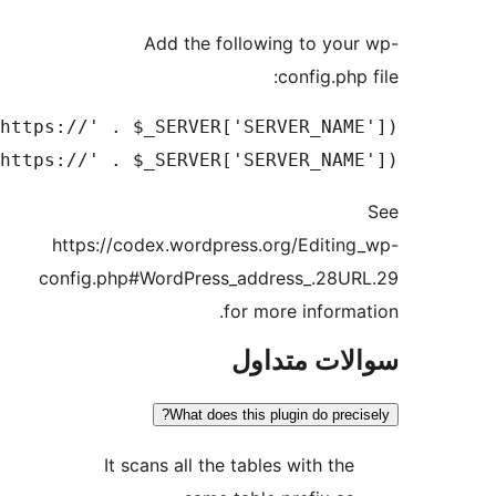
define('WP_SITEURL', 'http