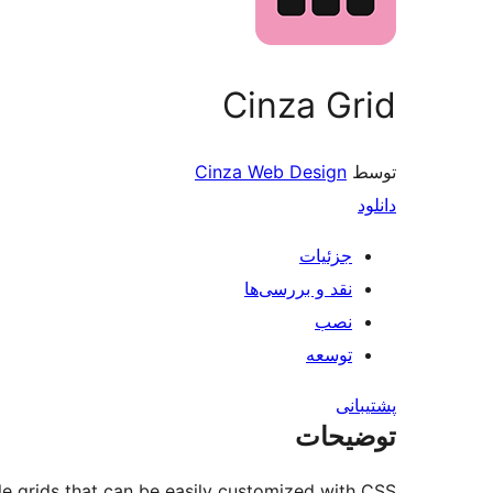
Cinza Grid
توسط
Cinza Web Design
دانلود
جزئیات
نقد و بررسی‌ها
نصب
توسعه
پشتیبانی
توضیحات
le grids that can be easily customized with CSS.