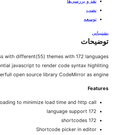
نقد و بررسی‌ها
نصب
توسعه
پشتیبانی
توضیحات
 with different(55) themes with 172 languages.
tial javascript to render code syntax highliting.
erfull open source library CodeMirror as engine.
Features
oading to minimize load time and http call
172 language support
172 shortcodes
Shortcode picker in editor