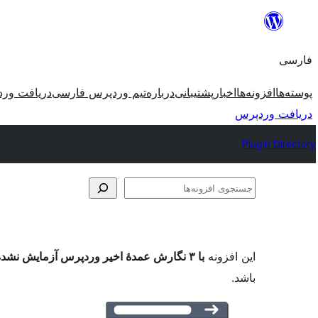
رفتن
به
فارسی
محتوا
پوسته‌ها
افزونه‌ها
اخبار
پشتیبانی
درباره
تیم وردپرس فارسی
دریافت ور
دریافت وردپرس
Plugin Directory
جستجوی
افزونه‌ها
این افزونه
با ۳ نگارش عمدهٔ اخیر وردپرس آزمایش نشده است
باشد.