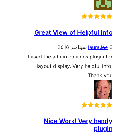
Great View of Helpful 
laura.
I used the admin columns plugi
layout display. Very helpful
Thank
Nice Work! Very h
pl