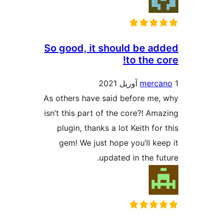
So good, it should be a
to the 
merc
As others have said before me
isn’t this part of the core?! Am
plugin, thanks a lot Keith fo
gem! We just hope you’ll ke
updated in the fu