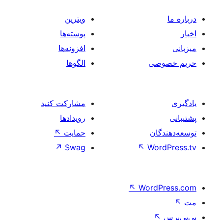
ویترین
پوسته‌ها
افزونه‌ها
صی
الگوها
مشارکت کنید
رویدادها
ان
حمایت
↖
↗
Swag
↖
Wo
↖
Word