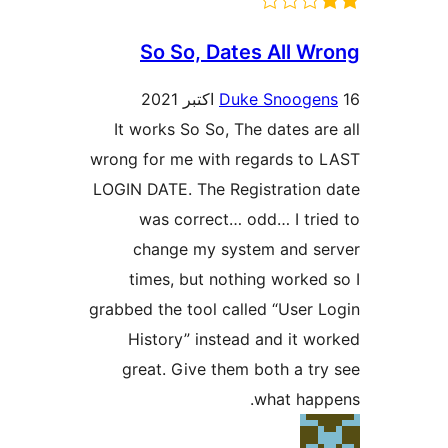
So So, Dates All W
Duke Snooge
It works So So, The dates ar
wrong for me with regards to
LOGIN DATE. The Registration
was correct… odd… I tri
change my system and s
times, but nothing worked
grabbed the tool called “User 
History” instead and it w
great. Give them both a tr
what hap