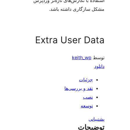
ه با نگارش‌های تازه‌تر وردپرس
سازگاری داشته باشد.
Extra User D
keith_wp
جزئیات
نقد و بررسی‌ها
نصب
توسعه
نی
یحات