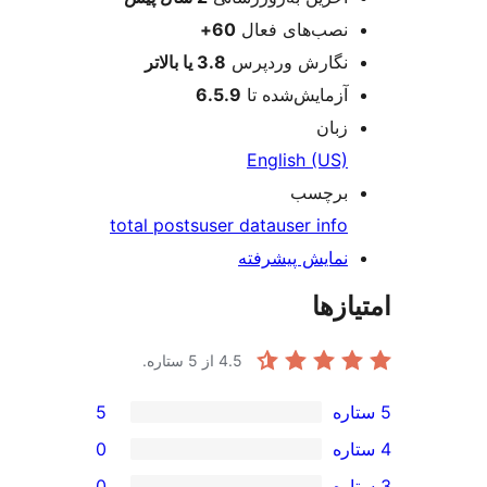
نصب‌های فعال
60+
نگارش وردپرس
3.8 یا بالاتر
آزمایش‌شده تا
6.5.9
زبان
English (US)
برچسب
total posts
user data
user info
نمایش پیشرفته
ازها
4.5
از 5 ستاره.
5
0
0