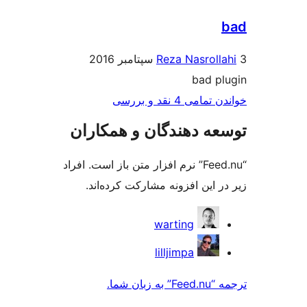
Reza Nasroll
bad p
ی 4 نقد و بررسی‌
ه دهندگان و همکاران
“Feed.nu” نرم افزار متن باز است. افراد
 این افزونه مشارکت کرده‌اند.
کت
warting
ن
lilljimpa
بان شما.