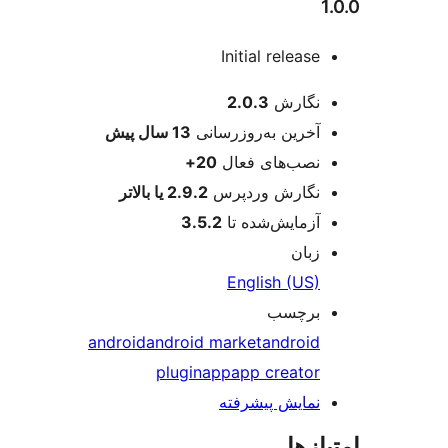
Initial release
عات
نگارش
2.0.3
آخرین به‌روزرسانی
13 سال
پیش
نصب‌های فعال
20+
نگارش وردپرس
2.9.2 یا بالاتر
آزمایش‌شده تا
3.5.2
زبان
English (US)
برچسب
android
android market
android
plugin
app
app creator
نمایش پیشرفته
ازها