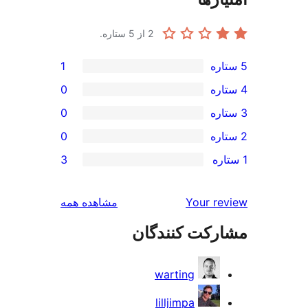
2
از 5 ستاره.
1
0
0
0
3
بررسی‌ها
Your r
مشاهده همه
رکت کنندگان
warting
lilljimpa