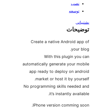
نصب
توسعه
نی
یحات
Create a native Android a
your 
With this plugin yo
automatically generate your m
app ready to deploy on an
market or host it by your
No programming skills neede
it’s instantly avai
IPhone version comming 