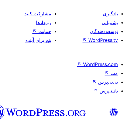
مشارکت کنید
رویدادها
ان
حمایت
↖
Wo
↖
پنج برای آینده
↖
Word
فارسی