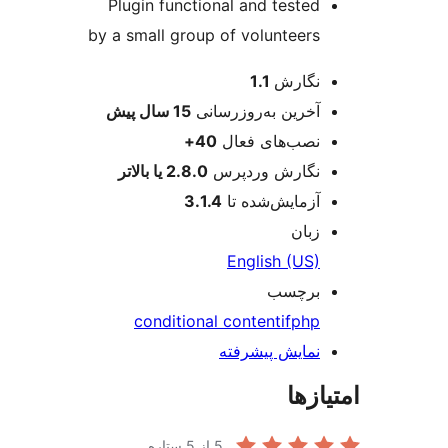
Plugin functional and tested
by a small group of volunteers
عات
نگارش
1.1
آخرین به‌روزرسانی
15 سال
پیش
نصب‌های فعال
40+
نگارش وردپرس
2.8.0 یا بالاتر
آزمایش‌شده تا
3.1.4
زبان
English (US)
برچسب
conditional content
if
php
نمایش پیشرفته
ازها
5
از 5 ستاره.