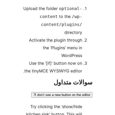
Upload the folder
optional-
to the
content
/wp-
content/plugins/
directory
Activate the plugin through
the ‘Plugins’ menu in
WordPress
Use the ‘[if]’ button now on
the tinyMCE WYSIWYG editor.
ات متداول
I don’t see a new button on the e
Try clicking the ‘show/hide
kitchen sink’ button. This will