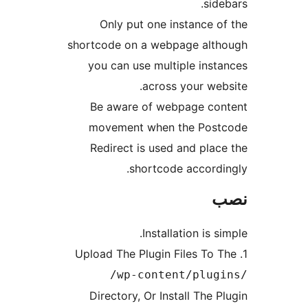
sid
Only put one instance o
shortcode on a webpage alt
you can use multiple inst
across your web
Be aware of webpage co
movement when the Pos
Redirect is used and plac
shortcode accordi
Installation is s
/wp-content/plug
Directory, Or Install The 