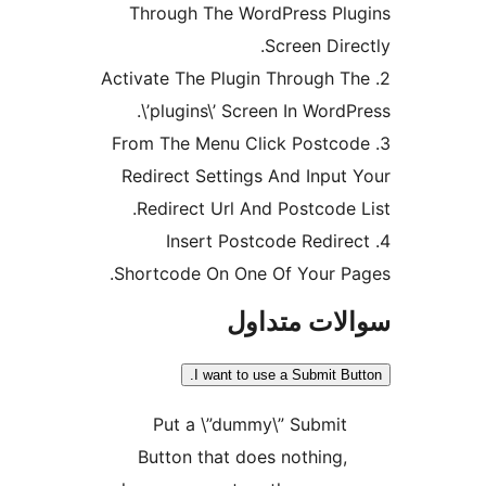
Through The WordPress Pl
Screen Dire
2. Activate The Plugin Through 
\’plugins\’ Screen In Word
3. From The Menu Click Postc
Redirect Settings And Input
Redirect Url And Postcode 
4. Insert Postcode Redir
Shortcode On One Of Your P
ات متداول
I want to use a Submit Bu
Put a \”dummy\” Submit
Button that does nothing,