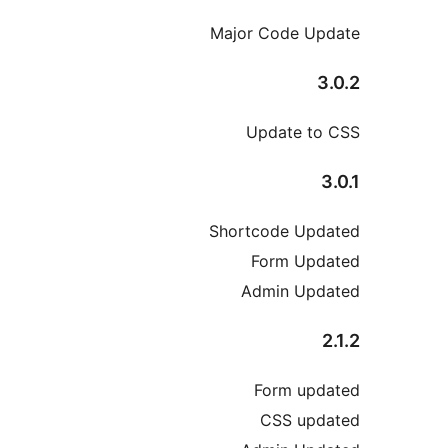
Major Code U
Update t
Shortcode Up
Form Upd
Admin Upd
Form up
CSS upd