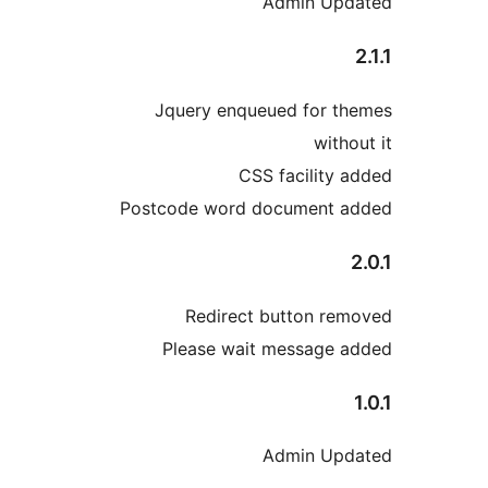
Admin Upd
Jquery enqueued for t
witho
CSS facility 
Postcode word document 
Redirect button re
Please wait message 
Admin Upd