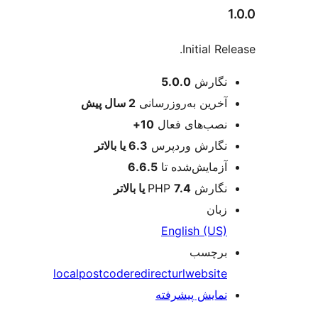
Initial Re
عات
نگارش
5.0.0
آخرین به‌روزرسانی
2 سال
پیش
نصب‌های فعال
10+
نگارش وردپرس
6.3 یا بالاتر
آزمایش‌شده تا
6.6.5
نگارش PHP
7.4 یا بالاتر
زبان
English (US)
برچسب
local
postcode
redirect
url
website
نمایش پیشرفته