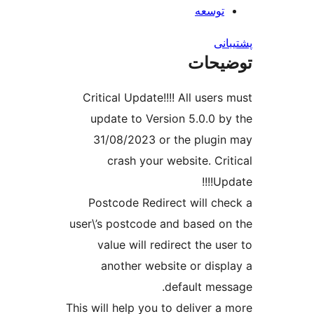
توسعه
نی
یحات
Critical Update!!!! All user
update to Version 5.0.0 b
31/08/2023 or the plugi
crash your website. Cri
Upd
Postcode Redirect will ch
user\’s postcode and based o
value will redirect the u
another website or disp
default mes
This will help you to deliver a