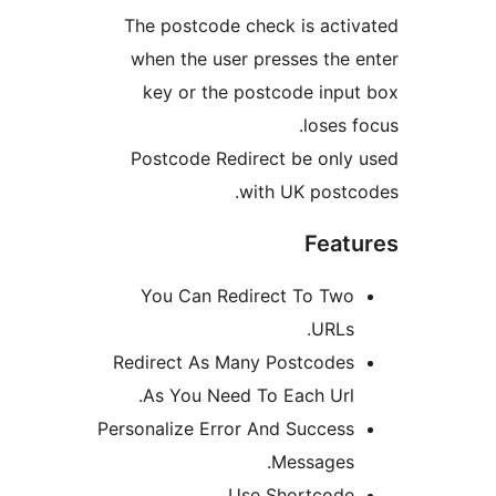
The postcode check is acti
when the user presses the 
key or the postcode inpu
loses 
Postcode Redirect be only
with UK postc
Feat
You Can Redirect To Two
URLs.
Redirect As Many Postcodes
As You Need To Each Url.
Personalize Error And Success
Messages.
Use Shortcode