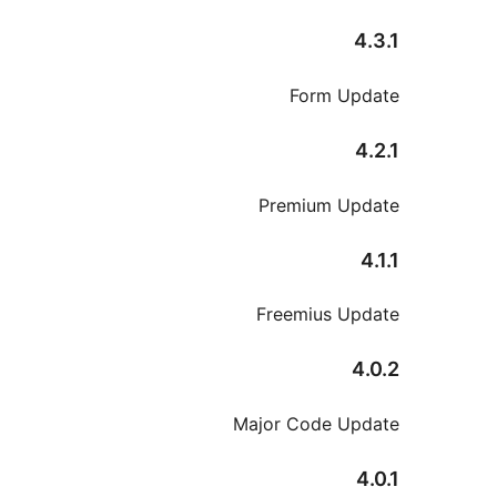
Form Up
Premium Up
Freemius U
Major Code U