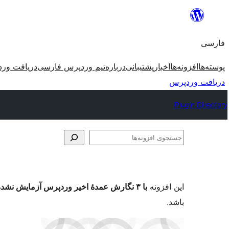
رفتن
به
فارسی
محتوا
پوسته‌ها
افزونه‌ها
اخبار
پشتیبانی
درباره
تیم وردپرس فارسی
دریافت ور
دریافت وردپرس
Plugin Directory
جستجوی
افزونه‌ها
این افزونه
با ۳ نگارش عمدهٔ اخیر وردپرس آزمایش نشده است
باشد.