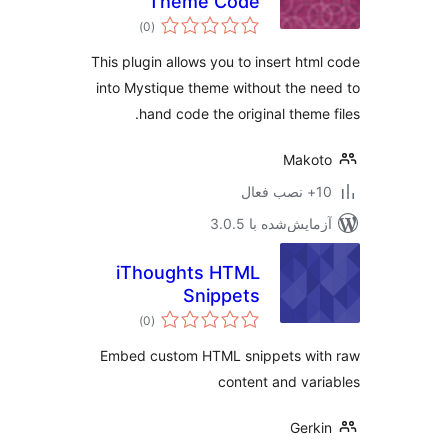
Theme Code
مجموع
Inserter
)
(0
امتیازها
This plugin allows you to insert htm
into Mystique theme without the n
hand code the original theme 
Makot
ب فعال
مایش‌شده با 3.0.5
iThoughts HTML
Snippets
مجموع
)
(0
امتیازها
Embed custom HTML snippets wit
content and var
Gerk