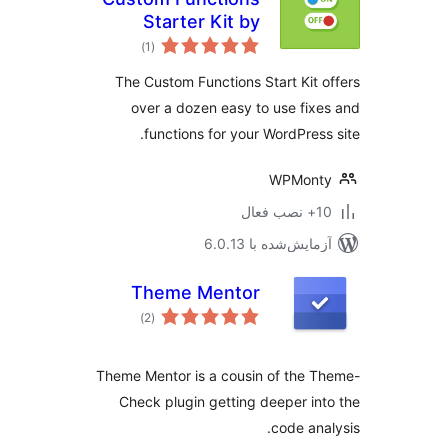
Starter Kit by
مجموع
DraftPress
)
(1
امتیازها
The Custom Functions Start Kit 
over a dozen easy to use fix
functions for your WordPress
WPMont
ب فعال
مایش‌شده با 6.0.13
Theme Mentor
مجموع
)
(2
امتیازها
Theme Mentor is a cousin of the 
Check plugin getting deeper in
code ana