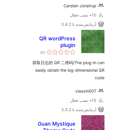
Carsten Jonstr
ب فعال
مایش‌شده با 3.4.2
QR wordPress
plugin
مجموع
)
(0
امتیازها
获取日志的 QR 二维码/The plug-i
easily obtain the log-dimensio
xiaoxin0
ب فعال
مایش‌شده با 3.3.2
Guan Mystique