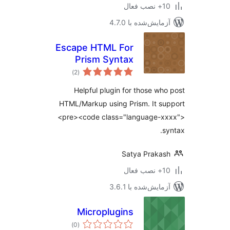
ب فعال
مایش‌شده با 4.7.0
Escape HTML For
Prism Syntax
مجموع
Highlighter
)
(2
امتیازها
Helpful plugin for those wh
HTML/Markup using Prism. It s
<pre><code class="language-x
s
Satya Praka
ب فعال
مایش‌شده با 3.6.1
Microplugins
مجموع
)
(0
امتیازها