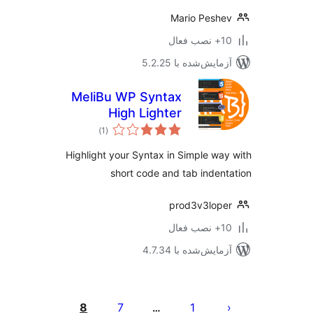
Mario Pesh
ب فعال
مایش‌شده با 5.2.25
MeliBu WP Syntax
High Lighter
مجموع
)
(1
امتیازها
Highlight your Syntax in Simple wa
short code and tab inden
prod3v3lop
ب فعال
مایش‌شده با 4.7.34
‌بندی
ه‌ها
8
7
1
…