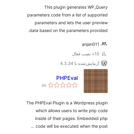
This plugin generates WP
parameters code from a list of sup
parameters and lets the user p
data based on the parameters pro
anjan0
ب فعال
مایش‌شده با 4.3.34
PHPEval
مجموع
)
(0
امتیازها
The PHPEval Plugin is a Wordpress 
which allows users to write ph
inside of their pages. Embedd
code will be executed when the 