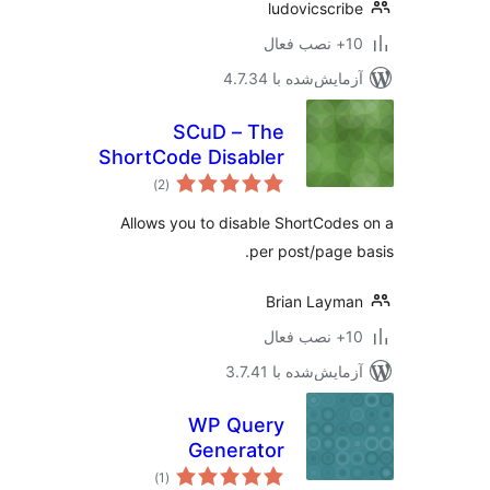
ludovicscri
ب فعال
مایش‌شده با 4.7.34
SCuD – The
ShortCode Disabler
مجموع
)
(2
امتیازها
Allows you to disable ShortCode
per post/page 
Brian Laym
ب فعال
مایش‌شده با 3.7.41
WP Query
Generator
مجموع
)
(1
امتیازها