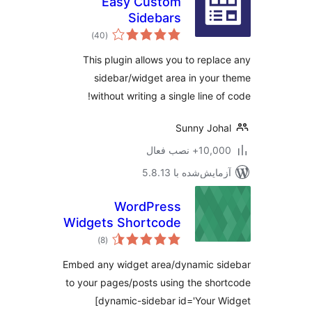
Easy Custom
Sidebars
مجموع
)
(40
امتیازها
This plugin allows you to repla
sidebar/widget area in your
without writing a single line of
Sunny Joh
10,+ نصب فعال
مایش‌شده با 5.8.13
WordPress
Widgets Shortcode
مجموع
)
(8
امتیازها
Embed any widget area/dynamic si
to your pages/posts using the sho
[dynamic-sidebar id='Your 