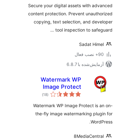
Secure your digital assets with ad
content protection. Prevent unauth
copying, text selection, and dev
tool inspection to safeg
Sadat Him
ب فعال
مایش‌شده با 6.8.7
Watermark WP
Image Protect
مجموع
)
(18
امتیازها
Watermark WP Image Protect is 
the-fly image watermarking plug
Word
8MediaCentr