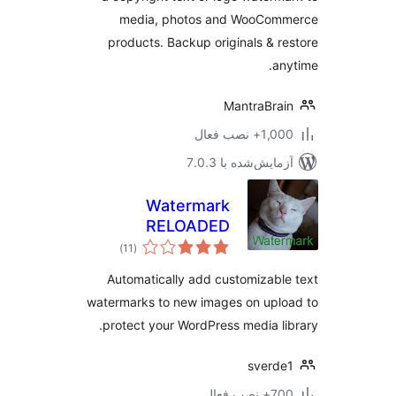
media, photos and WooCom
products. Backup originals & r
an
MantraBra
1+ نصب فعال
مایش‌شده با 7.0.3
Watermark
RELOADED
مجموع
)
(11
امتیازها
Automatically add customizabl
watermarks to new images on upl
protect your WordPress media li
sverd
 نصب فعال