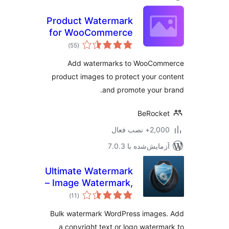
Product Watermark
for WooCommerce
مجموع
)
(55
امتیازها
Add watermarks to WooCom
product images to protect your c
and promote your 
BeRock
2+ نصب فعال
مایش‌شده با 7.0.3
Ultimate Watermark
– Image Watermark,
مجموع
Image Protection &
)
(11
امتیازها
Bulk Watermarking
Bulk watermark WordPress images
a copyright text or logo waterm