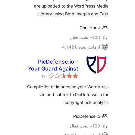
are uploaded to the WordPress
Library using Both Images and
ChrisHur
 نصب فعال
مایش‌شده با 4.1.42
PicDefense.io –
Your Guard Against
مجموع
Image Copyright
)
(3
امتیازها
Infringement
Compile list of images on your Wor
site and submit to PicDefense.
copyright risk ana
PicDefense.
نصب فعال