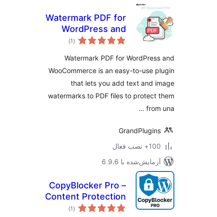
Watermark PDF for
WordPress and
مجموع
WooCommerce
)
(1
امتیازها
Watermark PDF for WordPres
WooCommerce is an easy-to-use p
that lets you add text and
watermarks to PDF files to protec
fro
GrandPlugi
نصب فعال
مایش‌شده با 6.9.6
CopyBlocker Pro –
Content Protection
مجموع
)
(1
امتیازها