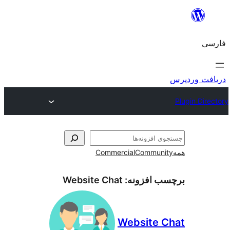
و
Commercial
Communi
ب افزونه:
Website Chat
Website 