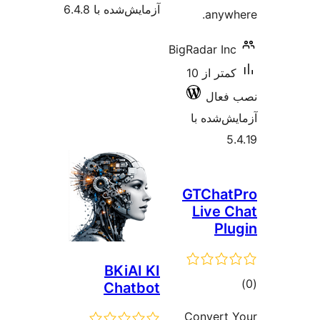
آزمایش‌شده با 6.4.8
anyw
BigRadar In
کمتر از 10
فعال
‌شده با
GTCha
Live 
Pl
BKiAI KI
وع
Chatbot
ازها
Convert