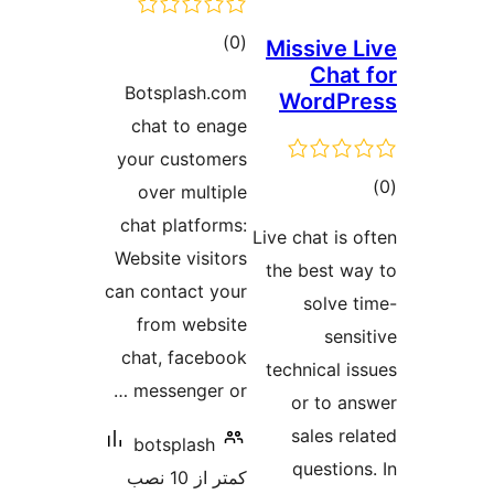
مجموع
)
(0
Missive 
Chat
امتیازها
Botsplash.com
WordP
chat to enage
your customers
وع
over multiple
ازها
chat platforms:
Live chat is 
Website visitors
the best w
can contact your
solve 
from website
sens
chat, facebook
technical i
messenger or …
or to a
sales re
botsplash
question
کمتر از 10 نصب