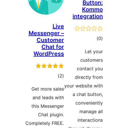
But
Ko
integra
Live
Messenger –
وع
Customer
Chat for
ازها
Let
WordPress
cust
contac
مجموع
)
(2
directly
امتیازها
your website
Get more sales
a chat bu
and leads with
conveni
this Messenger
manag
Chat plugin.
interac
Completely FREE.