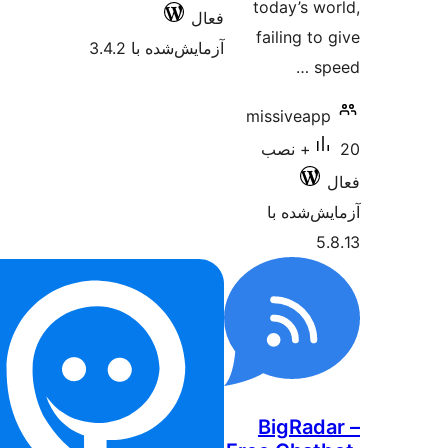
today’s w
فعال
failing t
آزمایش‌شده با 3.4.2
s
missiveap
20+ نصب
‌شده با
5
BigRad