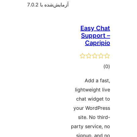
آزمایش‌شده با 7.0.2
Easy 
Suppo
Capr
وع
ازها
Add a 
lightweigh
chat widg
your Word
site. No 
party servic
signup, a