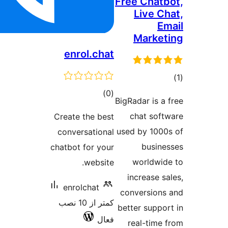
Free Chat
Live C
E
Marke
enrol.chat
وع
ازها
مجموع
)
(0
BigRadar is a
امتیازها
chat sof
Create the best
used by 100
conversational
busin
chatbot for your
worldwi
website.
increase s
enrolchat
conversion
کمتر از 10 نصب
better suppo
فعال
real-time