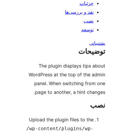
جزئیات
نقد و بررسی‌ها
نصب
توسعه
نی
یحات
The plugin displays tips 
WordPress at the top of the 
panel. When switching fro
page to another, a hint cha
Upload the plugin files to the
/wp-content/plugins/wp-