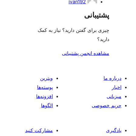
ivan192
بانی
رای گفتن دارید؟ نیاز به کمک
ه انجمن پشتیبانی
ویترین
پوسته‌ها
افزونه‌ها
صی
الگوها
مشارکت کنید