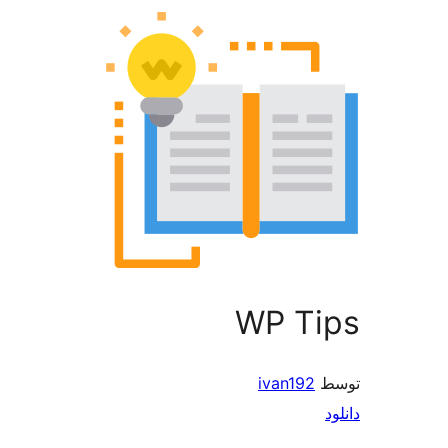
WP T
ivan192