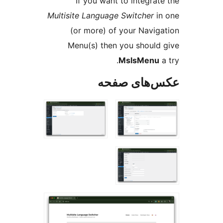
If you want to integrat
Multisite Language Switcher
i
(or more) of your Navig
Menu(s) then you should
MslsMenu
‌های صفحه