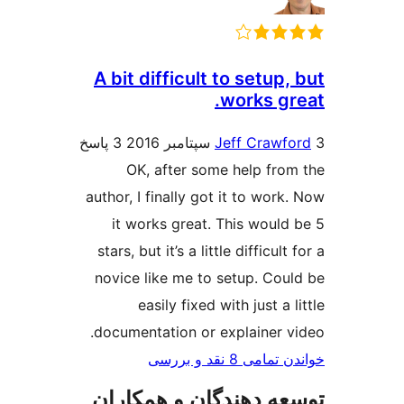
A bit difficult to setup
works gr
Jeff Crawf
3 پاسخ
OK, after some help fro
author, I finally got it to wor
it works great. This would
stars, but it’s a little difficult
novice like me to setup. Cou
easily fixed with just a 
documentation or explainer v
ی 8 نقد و بررسی‌
ه دهندگان و همکاران