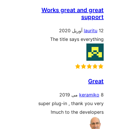
Works great and g
sup
laur
The title says every
G
keram
super plug-in , thank you
much to the develo