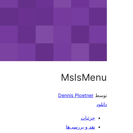
MslsMe
Dennis Ploetner
جزئیات
نقد و بررسی‌ها