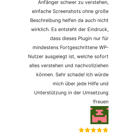
Anfänger schwer zu verst
einfache Screenshots ohne 
Beschreibung helfen da auch 
wirklich. Es entsteht der Eind
dass dieses Plugin nu
mindestens Fortgeschritten
Nutzer ausgelegt ist, welche s
alles verstehen und nachvollz
können. Sehr schade! Ich 
mich über jede Hilf
Unterstützung in der Umse
f