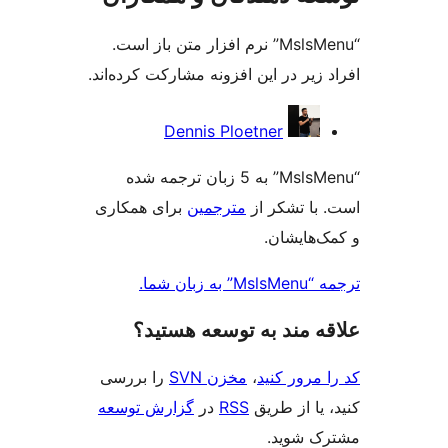
“MslsMenu” نرم افزار متن باز است.
زیر در این افزونه مشارکت کرده‌اند.
کت
Dennis Ploetner
ن
“MslsMenu” به 5 زبان ترجمه شده
با تشکر از
مترجمین
برای همکاری
‌هایشان.
بان شما.
‌ مند به توسعه هستید؟
مرور کنید
،
مخزن SVN
را بررسی
یا از طریق
RSS
در
گزارش توسعه
 شوید.