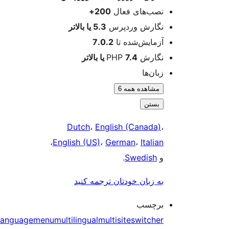
نصب‌های فعال
200+
نگارش وردپرس
5.3 یا بالاتر
آزمایش‌شده تا
7.0.2
نگارش PHP
7.4 یا بالاتر
زبان‌ها
مشاهده همه 6
بستن
Dutch
،
English (Canada)
،
،
English (US)
،
German
،
Italian
و
Swedish
.
به زبان خودتان ترجمه کنید
برچسب
language
menu
multilingual
multisite
switcher