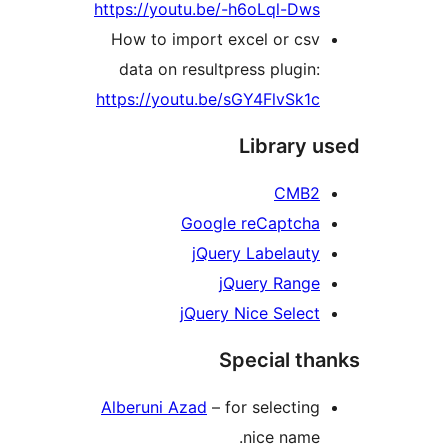
https://youtu.be/-h6oLql-Dws
How to import excel or csv
data on resultpress plugin:
https://youtu.be/sGY4FlvSk1c
Library 
CMB2
Google reCaptcha
jQuery Labelauty
jQuery Range
jQuery Nice Select
Special th
Alberuni Azad
– for selecting
nice name.