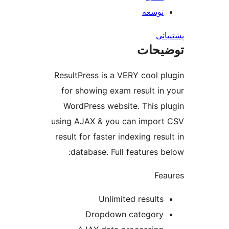
توسعه
نی
یحات
ResultPress is a VERY cool p
for showing exam result in
WordPress website. This p
using AJAX & you can impor
result for faster indexing res
database. Full features b
Fe
Unlimited results
Dropdown category