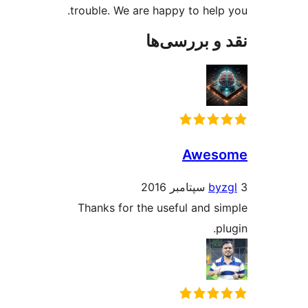
trouble. We are happy to help
و بررسی‌ها
Awes
by
Thanks for the useful and s
p