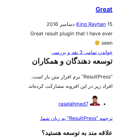
G
King Rayh
Great result plugin that I have
ی 3 نقد و بررسی‌
ه دهندگان و همکاران
“ResultPress” نرم افزار متن باز است.
زیر در این افزونه مشارکت کرده‌اند.
کت
raselahmed7
ن
زبان شما.
‌ مند به توسعه هستید؟