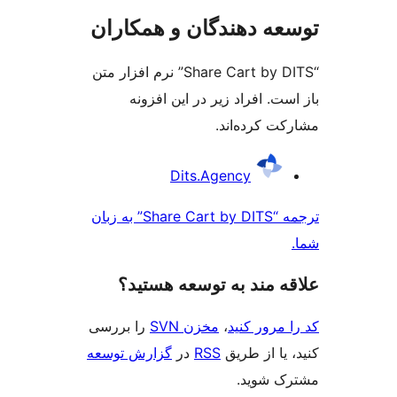
ه دهندگان و همکاران
“Share Cart by DITS” نرم افزار متن
ت. افراد زیر در این افزونه
ت کرده‌اند.
کت
Dits.Agency
ن
ترجمه “Share Cart by DITS” به زبان
‌ مند به توسعه هستید؟
مرور کنید
،
مخزن SVN
را بررسی
یا از طریق
RSS
در
گزارش توسعه
 شوید.