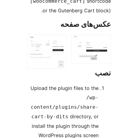
short
[woocommerce_cart]
or the Gutenberg Cart bl
‌های صفحه
Upload the plugin files to the
/wp-
content/plugins/share-
directory, or
cart-by-dits
install the plugin through the
WordPress plugins screen