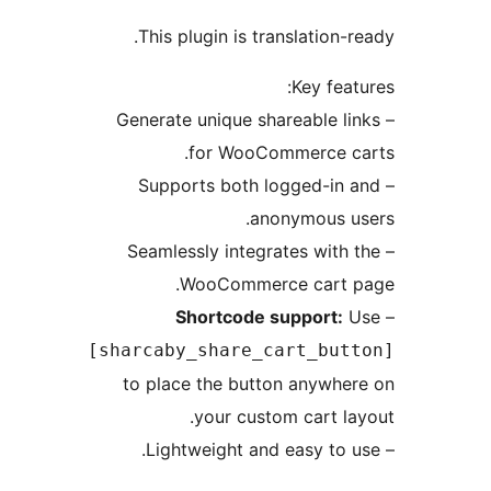
This plugin is translation-
Key feat
– Generate unique shareable l
for WooCommerce c
– Supports both logged-in
anonymous u
– Seamlessly integrates with
WooCommerce cart 
Shortcode support:
[sharcaby_share_cart_but
to place the button anywhe
your custom cart la