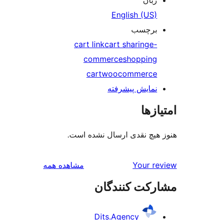
English (US)
برچسب
cart link
cart sharing
e-
commerce
shopping
cart
woocommerce
نمایش پیشرفته
ازها
هیچ نقدی ارسال نشده است.
بررسی‌ها
Your r
مشاهده همه
رکت کنندگان
Dits.Agency