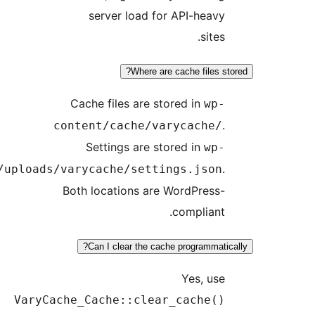
content/uploa
Var