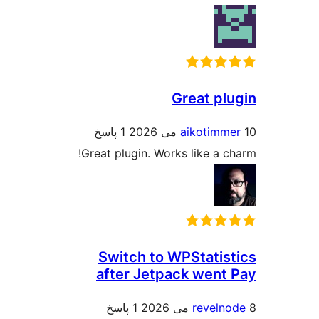
Great pl
aikotimm
1 پاسخ
Great plugin. Works like a c
Switch to WPStatis
after Jetpack went
reveln
1 پاسخ