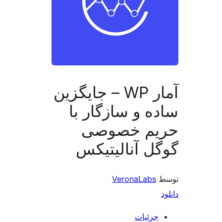
آمار WP – جایگزین
ه و سازگار با
یم خصوصی
ل آنالیتیکس
VeronaLabs
جزئیات