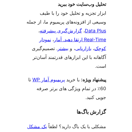
وب‌سایت خود ببرید
تجزیه و تحلیل خود را با طیف
از افزونه‌های پریمیوم ما، از جمله
Data
،
گزارش‌گیری پیشرفته
،
قا دهید. آمار
،
نمودار
،
بازاریابی
، و
بیشتر
. تصمیم‌گیری
ه با این ابزارهای قدرتمند آسان‌تر
د ویژه:
با خرید
پریمیوم آمار WP
تا
 در تمام ویژگی های برتر صرفه
نید.
 باگ‌ها
با یک باگ دارید؟ لطفاً
یک مشکل