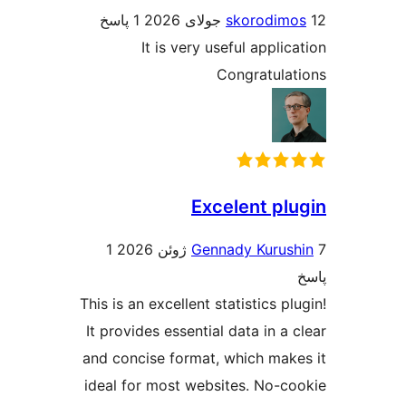
skorodim
1 پاسخ
It is very useful appli
Congratula
Excelent pl
1
Gennady Kurus
This is an excellent statistics p
It provides essential data in a
and concise format, which mak
ideal for most websites. No-c