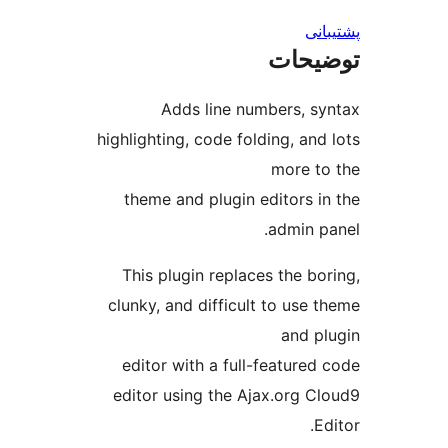
نی
یحات
Adds line numbers, s
highlighting, code folding, and
more t
theme and plugin editors i
admin p
This plugin replaces the bo
clunky, and difficult to use 
and p
editor with a full-featured
editor using the Ajax.org C
E