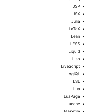
JSP
JSX
Julia
LaTeX
Lean
LESS
Liquid
Lisp
LiveScript
LogiQL
LSL
Lua
LuaPage
Lucene
Makefile