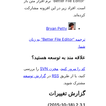
“Better File Editor” نرم افزار متن باز
افراد زیر در این افزونه مشارکت
د.
کت
Bryan Petty
ن
ترجمه “Better File Editor” به زبان
‌ مند به توسعه هستید؟
مرور کنید
،
مخزن SVN
را بررسی
یا از طریق
RSS
در
گزارش توسعه
 شوید.
ش تغییرات
2