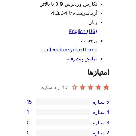
نگارش وردپرس
3.9 یا بالاتر
آزمایش‌شده تا
4.3.34
زبان
English (US)
برچسب
code
editor
syntax
theme
نمایش پیشرفته
ازها
4.7
از 5 ستاره.
15
1
0
0