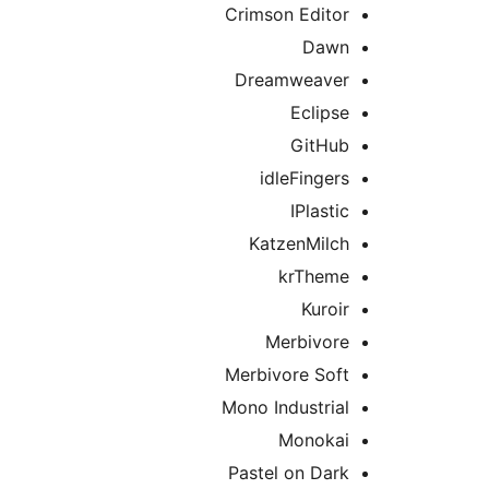
Crimson Editor
Dawn
Dreamweaver
Eclipse
GitHub
idleFingers
IPlastic
KatzenMilch
krTheme
Kuroir
Merbivore
Merbivore Soft
Mono Industrial
Monokai
Pastel on Dark