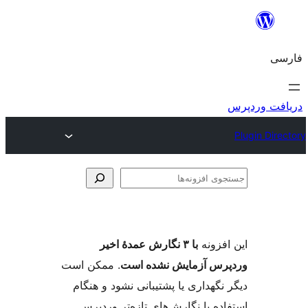
وی
ها
فزونه
با ۳ نگارش عمدهٔ اخیر
س آزمایش نشده است
. ممکن است
گهداری یا پشتیبانی نشود و هنگام
ه با نگارش‌های تازه‌تر وردپرس