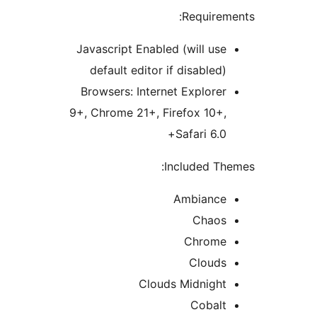
Requirem
Javascript Enabled (will use
default editor if disabled)
Browsers: Internet Explorer
9+, Chrome 21+, Firefox 10+,
Safari 6.0+
Included Th
Ambiance
Chaos
Chrome
Clouds
Clouds Midnight
Cobalt