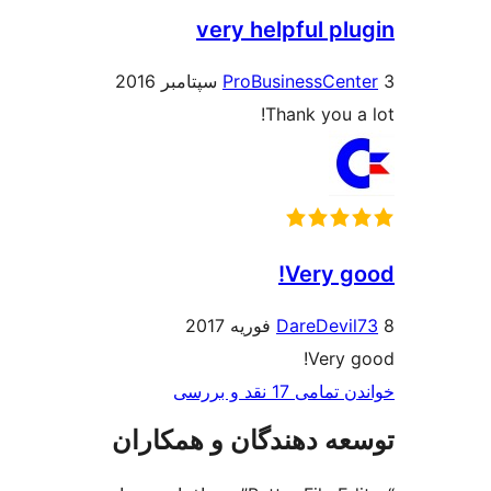
very helpful pl
ProBusinessCen
Thank you a
Very g
DareDevi
Very 
ی 17 نقد و بررسی‌
ه دهندگان و همکاران