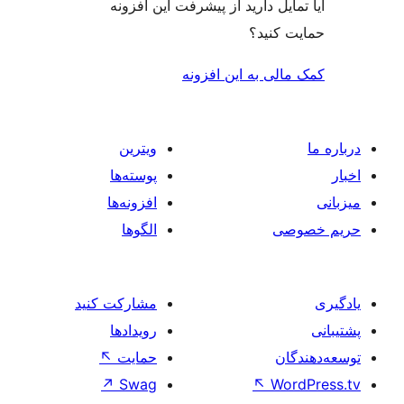
ایل دارید از پیشرفت این افزونه
 کنید؟
لی به این افزونه
ویترین
پوسته‌ها
افزونه‌ها
صی
الگوها
مشارکت کنید
رویدادها
ان
حمایت
↖
↗
Swag
↖
Wo