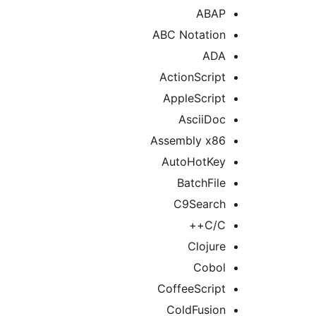
ABAP
ABC Notation
ADA
ActionScript
AppleScript
AsciiDoc
Assembly x86
AutoHotKey
BatchFile
C9Search
C/C++
Clojure
Cobol
CoffeeScript
ColdFusion