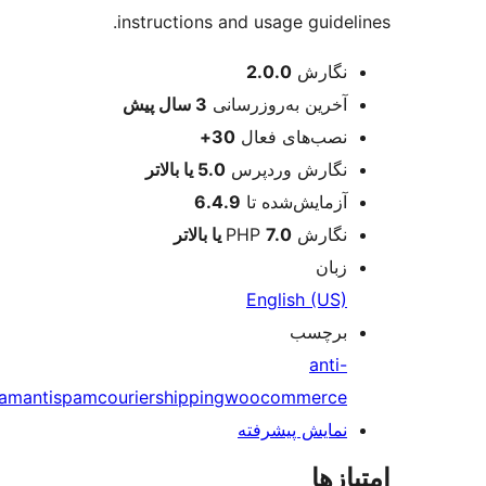
instructions and usage guidel
عات
نگارش
2.0.0
آخرین به‌روزرسانی
3 سال
پیش
نصب‌های فعال
30+
نگارش وردپرس
5.0 یا بالاتر
آزمایش‌شده تا
6.4.9
نگارش PHP
7.0 یا بالاتر
زبان
English (US)
برچسب
anti-
spam
antispam
courier
shipping
woocommerce
نمایش پیشرفته
ازها