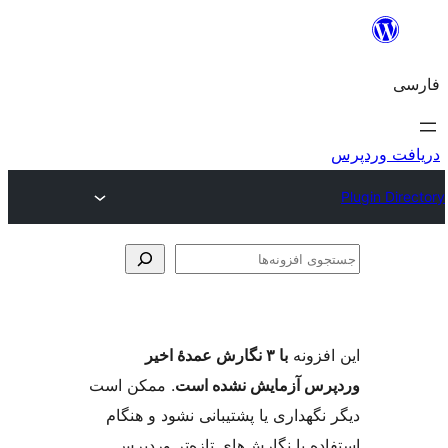
وی
ها
فزونه
با ۳ نگارش عمدهٔ اخیر
س آزمایش نشده است
. ممکن است
گهداری یا پشتیبانی نشود و هنگام
ه با نگارش‌های تازه‌تر وردپرس