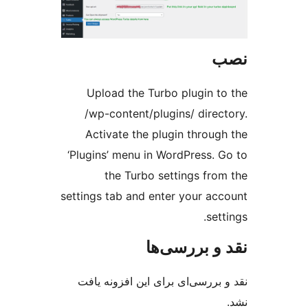
Upload the Turbo plugin t
/wp-content/plugins/ direc
Activate the plugin throug
‘Plugins’ menu in WordPress. 
the Turbo settings fro
settings tab and enter your ac
set
و بررسی‌ها
بررسی‌ای برای این افزونه یافت