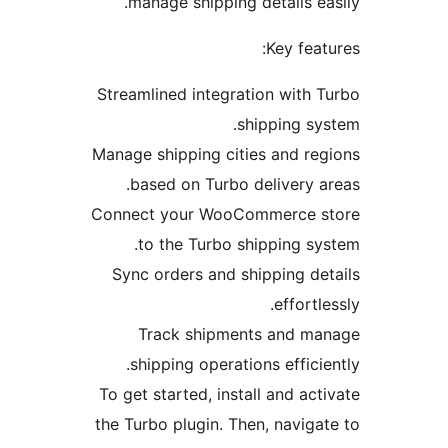
manage shipping details ea
Key feat
Streamlined integration with 
shipping sy
Manage shipping cities and re
based on Turbo delivery a
Connect your WooCommerce 
to the Turbo shipping sy
Sync orders and shipping de
effortl
Track shipments and m
shipping operations effici
To get started, install and act
the Turbo plugin. Then, naviga